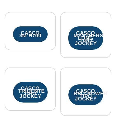
CASCO
CASCO
3M H700
MASTHERS
LONG
TIPO
JOCKEY
CASCO
TRIDENTE
CASCO
TIPO
BELLPOWER
JOCKEY
TIPO
JOCKEY