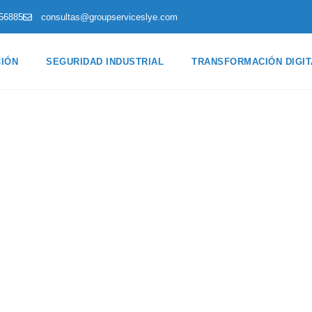
56885
consultas@groupserviceslye.com
CIÓN
SEGURIDAD INDUSTRIAL
TRANSFORMACIÓN DIGIT
Diseño Gráfico